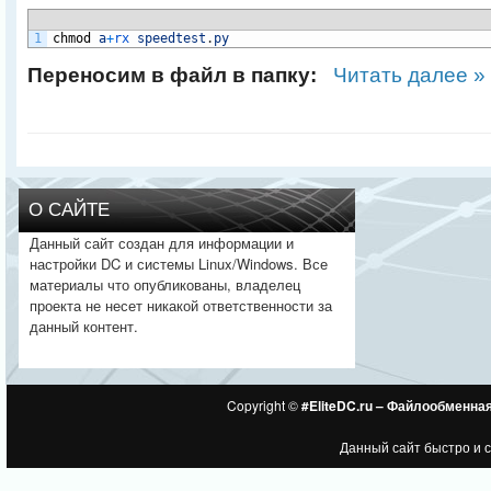
1
chmod
a
+
rx 
speedtest
.
py
Переносим в файл в папку:
Читать далее »
О САЙТЕ
Данный сайт создан для информации и
настройки DC и системы Linux/Windows. Все
материалы что опубликованы, владелец
проекта не несет никакой ответственности за
данный контент.
Copyright ©
#EliteDC.ru – Файлообменна
Данный сайт быстро и 