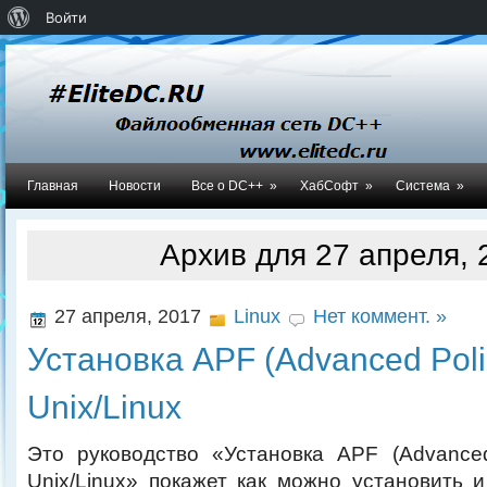
О
Войти
WordPress
Главная
Новости
Все о DC++
»
ХабСофт
»
Система
»
Архив для 27 апреля, 
27 апреля, 2017
Linux
Нет коммент. »
Установка APF (Advanced Polic
Unix/Linux
Это руководство «Установка APF (Advanced 
Unix/Linux» покажет как можно установить