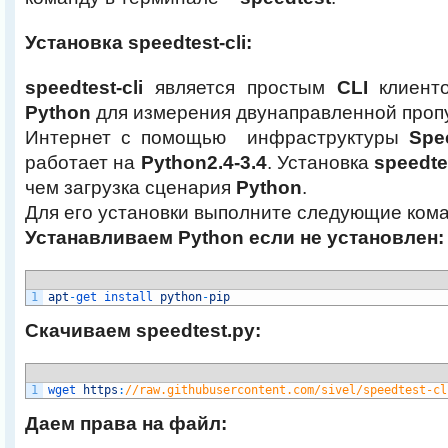
Установка
speedtest-cli:
speedtest-cli
является простым
CLI
клиенто
Python
для измерения двунаправленной проп
Интернет с помощью инфраструктуры
Spee
работает на
Python
2.4-3.4
. Установка
speedtes
чем загрузка сценария
Python
.
Для его установки выполните следующие ком
Устанавливаем Python если не установлен:
1
apt
-
get 
install 
python
-
pip
Скачиваем speedtest.py:
1
wget 
https
:
//raw.githubusercontent.com/sivel/speedtest-cl
Даем права на файл: