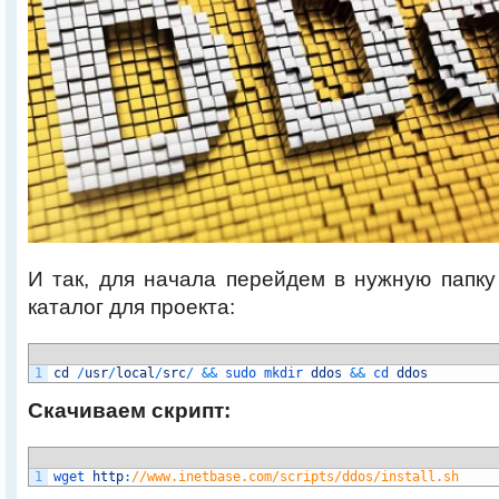
И так, для начала перейдем в нужную папк
каталог для проекта:
1
cd
/
usr
/
local
/
src
/
&&
sudo 
mkdir 
ddos
&&
cd 
ddos
Скачиваем скрипт:
1
wget 
http
:
//www.inetbase.com/scripts/ddos/install.sh