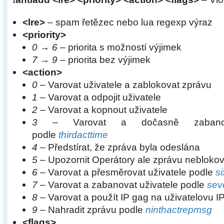
<lre>
– spam řetězec nebo lua regexp výraz
<priority>
0 → 6
– priorita s možností výjimek
7 → 9
– priorita bez výjimek
<action>
0
– Varovat uživatele a zablokovat zprávu
1
– Varovat a odpojit uživatele
2
– Varovat a kopnout uživatele
3
– Varovat a dočasně zabanova
podle
thirdacttime
4
– Předstírat, že zpráva byla odeslána
5
– Upozornit Operátory ale zprávu neblokov
6
– Varovat a přesměrovat uživatele podle
s
7
– Varovat a zabanovat uživatele podle
sev
8
– Varovat a použít IP gag na uživatelovu I
9
– Nahradit zprávu podle
ninthactrepmsg
<flags>