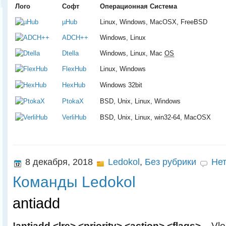
Лого
Софт
Операционная Система
µHub
Linux, Windows, MacOSX, FreeBSD
ADCH++
Windows, Linux
Dtella
Windows, Linux, Mac
OS
FlexHub
Linux, Windows
HexHub
Windows 32bit
PtokaX
BSD, Unix, Linux, Windows
VerliHub
BSD, Unix, Linux, win32-64, MacOSX
8 декабря, 2018
Ledokol
,
Без рубрики
Нет
Команды Ledokol
antiadd
!antiadd <lre> <priority> <action> <flags>
– Vlo