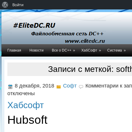
О
Войти
WordPress
Главная
Новости
Все о DC++
»
ХабСофт
»
Система
»
Записи с меткой: soft
8 декабря, 2018
Софт
Комментарии
к за
отключены
Хабсофт
Hubsoft