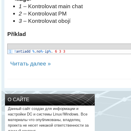
1
– Kontrolovat main chat
2
– Kontrolovat PM
3
– Kontrolovat obojí
Příklad
1
!
antiadd
%
.
no
%
-
ip
%
.
6
3
3
Читать далее »
О САЙТЕ
Данный сайт создан для информации и
настройки DC и системы Linux/Windows. Все
материалы что опубликованы, владелец
проекта не несет никакой ответственности за
данный контент.