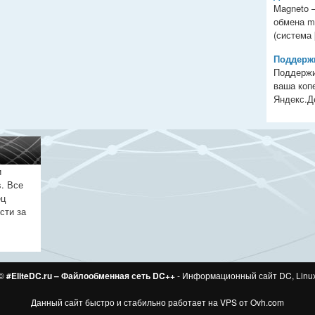
Magneto 
обмена m
(система [
Поддержи
Поддержи
ваша копе
Яндекс.Ден
и
. Все
ец
сти за
 ©
#EliteDC.ru – Файлообменная сеть DC++
- Информационный сайт DC, Linu
Данный сайт быстро и стабильно работает на VPS от
Ovh.com