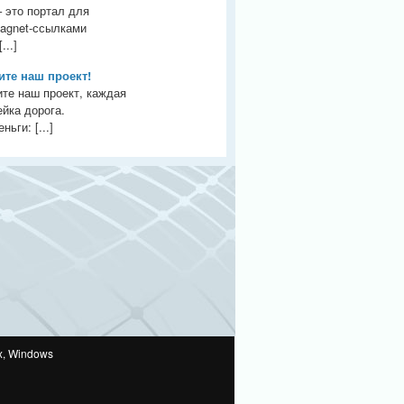
– это портал для
agnet-ссылками
...]
те наш проект!
те наш проект, каждая
йка дорога.
ьги: [...]
x, Windows