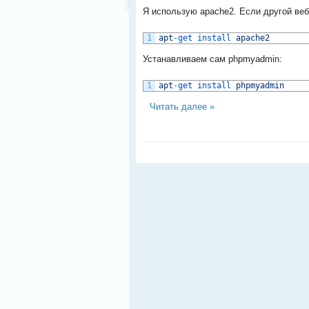
Я использую apache2. Если другой веб
1
apt
-
get 
install 
apache2
Устанавливаем сам phpmyadmin:
1
apt
-
get 
install 
phpmyadmin
Читать далее »