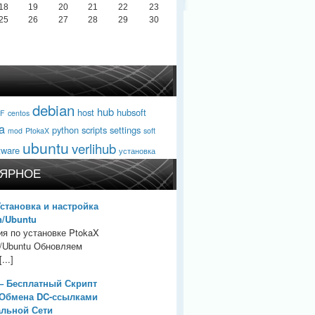
18
19
20
21
22
23
25
26
27
28
29
30
debian
hub
host
hubsoft
F
centos
a
python
scripts
settings
mod
PtokaX
soft
ubuntu
verlihub
tware
установка
ЯРНОЕ
Установка и настройка
n/Ubuntu
ия по установке PtokaX
n/Ubuntu Обновляем
...]
– Бесплатный Скрипт
 Обмена DC-ссылками
альной Сети