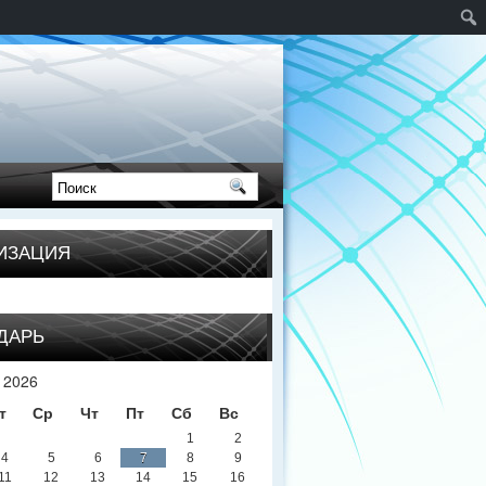
ИЗАЦИЯ
ДАРЬ
 2026
т
Ср
Чт
Пт
Сб
Вс
1
2
4
5
6
7
8
9
11
12
13
14
15
16