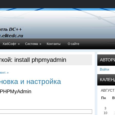
ХабСофт
»
Система
»
Контакты
О сайте
кой: install phpmyadmin
АВТОР
Войти
ент. »
КАЛЕН
новка и настройка
АВГУСТ
е PHPMyAdmin
Пн
В
3
10