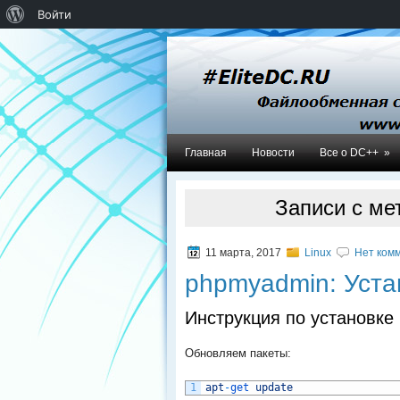
О
Войти
WordPress
Главная
Новости
Все о DC++
»
Записи с мет
11 марта, 2017
Linux
Нет комм
phpmyadmin: Уста
Инструкция по установк
Обновляем пакеты:
1
apt
-
get 
update