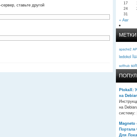
17
-сервер, ставьте другой
24
31
« Авг
МЕТКИ
apache2
AP
lu
ledokol
sof
softhub
ПОПУЛ
PtokaX: 
на Debia
Инструкц
на Debia
систему: [
Magneto 
Портала
Для Лок