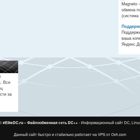
Magneto 
обмена m
(система [
Поддержи
Поддержи
ваша копе
Яндекс.Ден
и
. Все
ец
сти за
 ©
#EliteDC.ru – Файлообменная сеть DC++
- Информационный сайт DC, Linu
Данный сайт быстро и стабильно работает на VPS от
Ovh.com