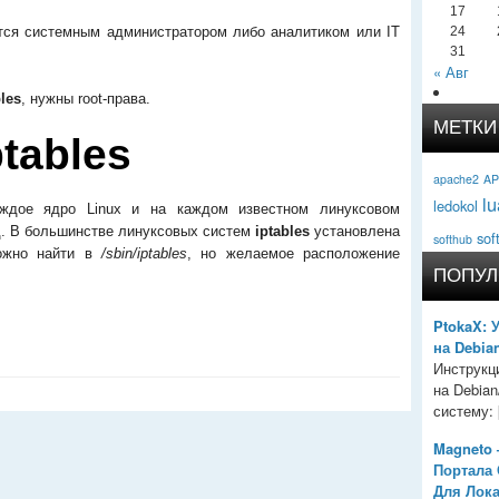
17
ся системным администратором либо аналитиком или IT
24
31
« Авг
bles
, нужны root-права.
МЕТКИ
tables
apache2
AP
lu
ledokol
аждое ядро Linux и на каждом известном линуксовом
д. В большинстве линуксовых систем
iptables
установлена
sof
softhub
ожно найти в
/sbin/iptables
, но желаемое расположение
ПОПУЛ
PtokaX: 
на Debia
Инструкц
на Debia
систему: [
Magneto 
Портала
Для Лок