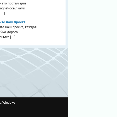
– это портал для
agnet-ссылками
...]
те наш проект!
те наш проект, каждая
йка дорога.
ьги: [...]
x, Windows