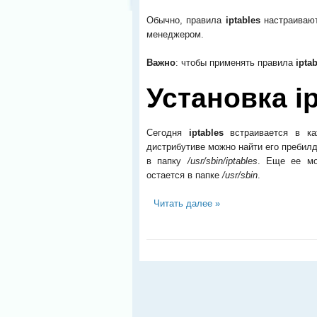
Обычно, правила
iptables
настраивают
менеджером.
Важно
: чтобы применять правила
ipta
Установка ip
Сегодня
iptables
встраивается в к
дистрибутиве можно найти его пребил
в папку
/usr/sbin/iptables
. Еще ее м
остается в папке
/usr/sbin
.
Читать далее »