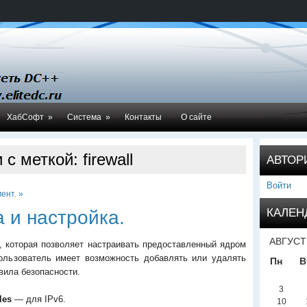
ХабСофт
»
Система
»
Контакты
О сайте
с меткой: firewall
АВТОР
Войти
ент. »
КАЛЕН
а и настройка.
АВГУСТ
 которая позволяет настраивать предоставленный ядром
пользователь имеет возможность добавлять или удалять
Пн
В
вила безопасности.
3
bles
— для IPv6.
10