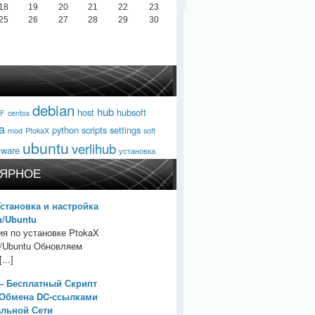
18
19
20
21
22
23
25
26
27
28
29
30
debian
hub
host
hubsoft
F
centos
a
python
scripts
settings
mod
PtokaX
soft
ubuntu
verlihub
tware
установка
ЯРНОЕ
Установка и настройка
n/Ubuntu
ия по установке PtokaX
n/Ubuntu Обновляем
...]
– Бесплатный Скрипт
 Обмена DC-ссылками
альной Сети