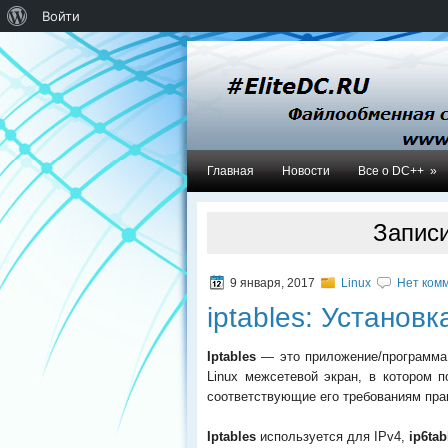
О
Войти
WordPress
Главная
Новости
Все о DC++
»
Записи 
9 января, 2017
Linux
Нет комм
iptables: Установк
Iptables
— это приложение/программа,
Linux межсетевой экран, в котором 
соответствующие его требованиям пра
Iptables
используется для IPv4,
ip6ta