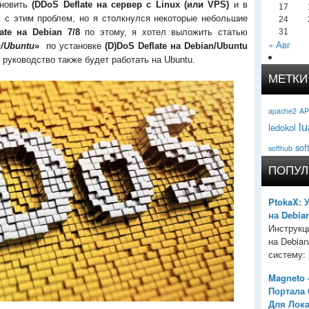
ановить
(DDoS Deflate на сервер с Linux (или VPS)
и в
17
 с этим проблем, но я столкнулся некоторые небольшие
24
ate на Debian 7/8
по этому, я хотел выложить статью
31
« Авг
n/Ubuntu
»
по установке
(D)DoS Deflate на Debian/Ubuntu
 руководство также будет работать на Ubuntu.
МЕТКИ
apache2
AP
lu
ledokol
sof
softhub
ПОПУЛ
PtokaX: 
на Debia
Инструкц
на Debia
систему: [
Magneto 
Портала
Для Лок