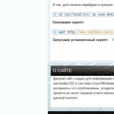
И так, для начала перейдем в нужную 
1
cd
/
usr
/
local
/
src
/
&&
sudo 
mkdi
Скачиваем скрипт:
1
wget 
http
:
//www.inetbase.com/sc
Запускаем установочный скрипт:
Ч
О САЙТЕ
Данный сайт создан для информации 
настройки DC и системы Linux/Windows
материалы что опубликованы, владел
проекта не несет никакой ответственно
данный контент.