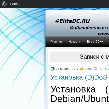
О
Войти
WordPress
Главная
Новости
Все о DC++
»
Записи с м
27 апреля, 2017
Linux
Нет ком
Установка (D)DoS 
Установка 
Debian/Ubun