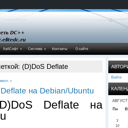
ХабСофт
»
Система
»
Контакты
О сайте
еткой: (D)DoS Deflate
АВТОР
Войти
мент. »
КАЛЕН
Deflate на Debian/Ubuntu
АВГУСТ
(D)DoS Deflate на
Пн
В
tu
3
10