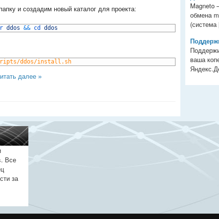
Magneto 
папку и создадим новый каталог для проекта:
обмена m
(система [
r 
ddos
&&
cd 
ddos
Поддержи
Поддержи
ваша копе
ripts/ddos/install.sh
Яндекс.Ден
итать далее »
и
. Все
ец
сти за