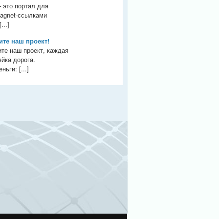
– это портал для
agnet-ссылками
...]
те наш проект!
те наш проект, каждая
йка дорога.
ьги: [...]