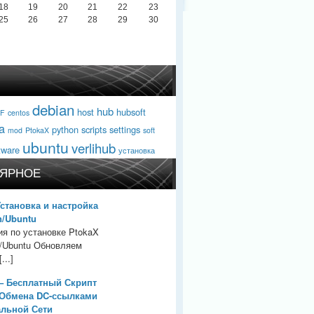
18
19
20
21
22
23
25
26
27
28
29
30
debian
hub
host
hubsoft
F
centos
a
python
scripts
settings
mod
PtokaX
soft
ubuntu
verlihub
tware
установка
ЯРНОЕ
Установка и настройка
n/Ubuntu
ия по установке PtokaX
n/Ubuntu Обновляем
...]
– Бесплатный Скрипт
 Обмена DC-ссылками
альной Сети