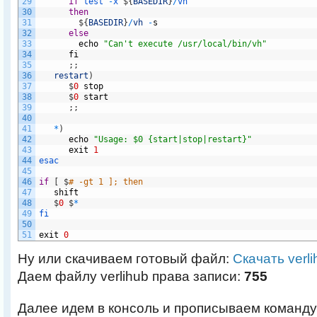
29
if
test
-
x
$
{
BASEDIR
}
/
vh
30
then
31
$
{
BASEDIR
}
/
vh
-
s
32
else
33
echo
"Can't execute /usr/local/bin/vh"
34
fi
35
;
;
36
restart
)
37
$
0
stop
38
$
0
start
39
;
;
40
41
*
)
42
echo
"Usage: $0 {start|stop|restart}"
43
exit
1
44
esac
45
46
if
[
$
# -gt 1 ]; then
47
shift
48
$
0
$
*
49
fi
50
51
exit
0
Ну или скачиваем готовый файл:
Скачать verli
Даем файлу verlihub права записи:
755
Далее идем в консоль и прописываем команду