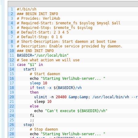
1
#!/bin/sh
2
### BEGIN INIT INFO
3
# Provides: VerliHub
4
# Required-Start: $remote_fs $syslog $mysql $all
5
# Required-Stop: $remote_fs $syslog
6
# Default-Start: 2 3 4 5
7
# Default-Stop: 0 1 6
8
# Short-Description: Start daemon at boot time
9
# Description: Enable service provided by daemon.
10
### END INIT INFO
11
BASEDIR
=
"/usr/local/bin"
12
# See what action we will use
13
case
"$1"
in
14
start
)
15
# Start daemon
16
echo
"Starting Verlihub-server... "
17
sleep
10
18
if
test
-
x
$
{
BASEDIR
}
/
vh
19
then
20
ulimit
-
n
20480
&
amp
;
&
amp
;
/
usr
/
local
/
bin
/
vh
--
r
21
sleep
10
22
else
23
echo
"Can't execute ${BASEDIR}/vh"
24
fi
25
;
;
26
stop
)
27
# Stop daemon
28
echo
"Starting Verlihub-server... "