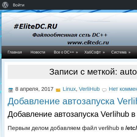
О
Войти
WordPress
Главная
Новости
Все о DC++
»
ХабСофт
»
Система
»
Записи с меткой: auto
8 апреля, 2017
Linux
,
VerliHub
Нет коммен
Добавление автозапуска Verli
Добавление автозапуска Verlihub в
Первым делом добавляем файл verlihub в
/etc/