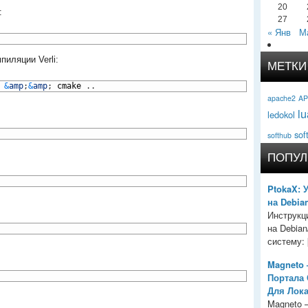
20
:
27
« Янв
М
иляции Verli:
МЕТКИ
&
amp
;
&
amp
;
cmake
.
.
apache2
AP
lu
ledokol
sof
softhub
ПОПУЛ
PtokaX: 
на Debia
Инструкц
на Debia
систему: [
Magneto 
Портала
Для Лок
Magneto 