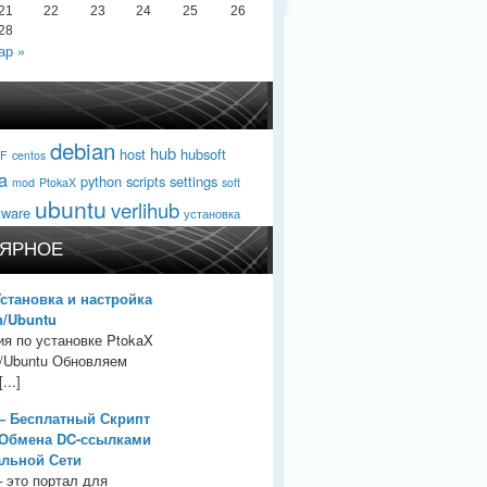
21
22
23
24
25
26
28
ар »
debian
hub
host
hubsoft
F
centos
a
python
scripts
settings
mod
PtokaX
soft
ubuntu
verlihub
tware
установка
ЯРНОЕ
Установка и настройка
n/Ubuntu
ия по установке PtokaX
n/Ubuntu Обновляем
...]
– Бесплатный Скрипт
 Обмена DC-ссылками
альной Сети
– это портал для