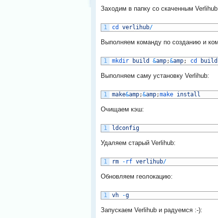
Заходим в папку со скаченным Verlihub
1
cd 
verlihub
/
Выполняем команду по созданию и комп
1
mkdir 
build
&
amp
;
&
amp
;
cd 
build
Выполняем саму установку Verlihub:
1
make
&
amp
;
&
amp
;
make 
install
Очищаем кэш:
1
ldconfig
Удаляем старый Verlihub:
1
rm
-
rf 
verlihub
/
Обновляем геолокацию:
1
vh
-
g
Запускаем Verlihub и радуемся :-):