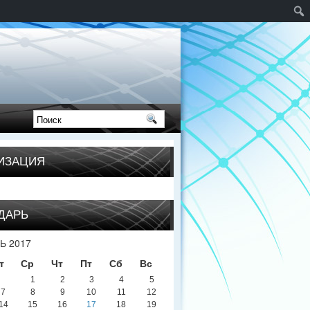
ИЗАЦИЯ
ДАРЬ
Ь 2017
т
Ср
Чт
Пт
Сб
Вс
1
2
3
4
5
7
8
9
10
11
12
14
15
16
17
18
19