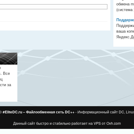
обмена m
(система [
Поддержи
Поддержи
ваша копе
Яндекс.Ден
и
. Все
ец
сти за
 ©
#EliteDC.ru – Файлообменная сеть DC++
- Информационный сайт DC, Linu
Данный сайт быстро и стабильно работает на VPS от
Ovh.com