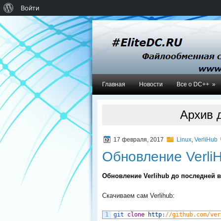
О
Войти
WordPress
Главная
Новости
Все о DC++
»
Архив 
17 февраля, 2017
Linux
,
VerliHub
Обновление Verli
Обновление Verlihub до последней в
Скачиваем сам Verlihub:
1
git 
clone
http
:
//github.com/ver