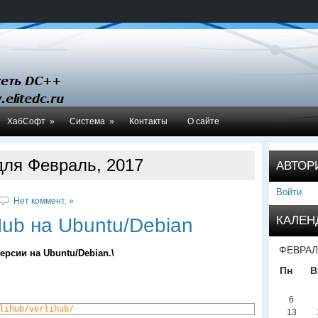
ХабСофт
»
Система
»
Контакты
О сайте
для Февраль, 2017
АВТОР
Войти
Нет коммент. »
КАЛЕН
Hub на Ubuntu/Debian
ФЕВРАЛ
ерсии на Ubuntu/Debian.\
Пн
В
6
lihub/verlihub/
13