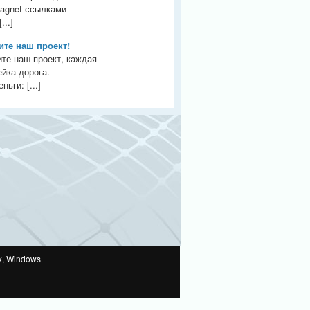
agnet-ссылками
...]
те наш проект!
те наш проект, каждая
йка дорога.
ьги: [...]
x, Windows